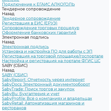
Подключение к ЕГАИС АЛКОГОЛЬ
Тендерное сопровождение
Назад
Тендерное сопровождение
Регистрация в ЕИС (ЕРУЗ)
Сопровождение торговых процедур
Оформление банковских гарантий
Электронная подпись
Назад
Электронная подпись
Установка и настройка ПО для работы с ЭП
Регистрация на торговой площадке/госпортале
Настройка и регистрация на портале ФГИС ЦС
SABY (СБИС)
Назад
SABY (СБИС)
SabyReport: Отчетность через интернет
SabyDocs: Электронный документооборот
SabyTrade: Поиск торгов и закупок
SabyBu: Бухгалтерия и учет
SabyProfile: Всё о компаниях и владельцах
SabyRetail: Автоматизация магазинов и
ресторанов