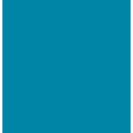
Прочее оборудование
Для работы с КЭП(ЭЦП) и регистрации Онлайн
касс
Намотчики этикеток
Принтеры браслетов
Ручные аппликаторы этикеток
Прайс-чекеры
Принтеры чеков
Принтеры пластиковых карт
Энкодеры магнитных карт
Программное обеспечение
ПО для розничных продаж
1C Касса
1С Розница
Frontol 6
Frontol xPOS 3
СбиС для магазина
ПО для складского учета
1C Розница
1С Управление торговлей
СбиС торговля, закупки и складской учет
ПО для терминалов сбора данных
DataMobile