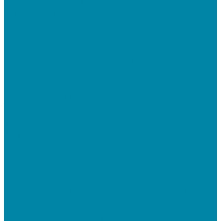
Mobile SMARTS: ЕГАИС 3
Mobile SMARTS: Склад 15
ПО на базе решений 1С
Электронная отчетность и документооборот (ЭДО)
Услуги
Онлайн-кассы
Установка и замена фискальных накопителей
(ФН)
Подключение к Оператору фискальных данных
(ОФД)
Регистрация ККТ в ФНС России
Торговля и склад
Автоматизация розничной торговли
Автоматизация кафе и ресторанов
Автоматизация сферы услуг
Маркировка товаров
&quot;Честный знак&quot;: подключение к
системе маркировки
&quot;Честный знак&quot;: электронный
документооборот для маркировки
&quot;Честный знак&quot;: подбор оборудования
для маркировки
СБИС
Установка и настройка СБИС Электронная