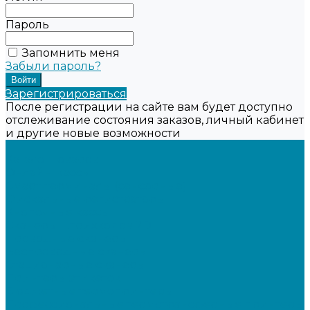
Пароль
Запомнить меня
Забыли пароль?
Зарегистрироваться
После регистрации на сайте вам будет доступно
отслеживание состояния заказов, личный кабинет
и другие новые возможности
...
Каталог товаров
Онлайн-кассы
Смарт-терминалы (сенсорные)
Фискальные регистраторы
Кнопочные кассы
Сканеры штрихкодов 2D
Проводные сканеры
Беспроводные сканеры
Стационарные сканеры
Принтеры этикеток
Бюджетные термопринтеры
Профессиональные термотрансферные принтеры