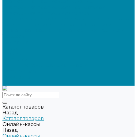
Электронная подпись для физлиц
Электронная подпись для ГосПорталов
Электронная подпись для торгов
Программы для работы с электронной подписью
Токены для записи электронной подписи
Удаленное продление электронных подписей
Тендеры
Компания
Новости
Отзывы
Вакансии
Политика конфиденциальности
Сертификаты
Реквизиты
Контакты
Каталог товаров
Назад
Каталог товаров
Онлайн-кассы
Назад
Онлайн-кассы