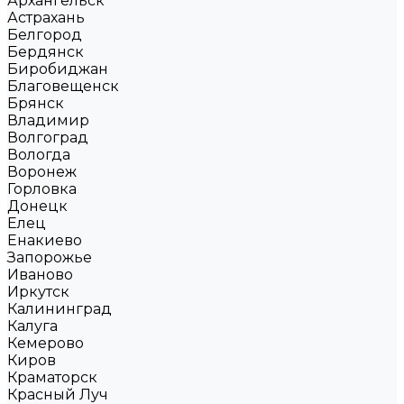
Архангельск
Астрахань
Белгород
Бердянск
Биробиджан
Благовещенск
Брянск
Владимир
Волгоград
Вологда
Воронеж
Горловка
Донецк
Елец
Енакиево
Запорожье
Иваново
Иркутск
Калининград
Калуга
Кемерово
Киров
Краматорск
Красный Луч