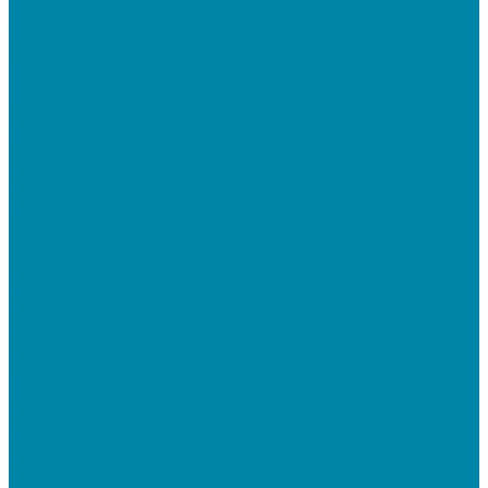
Промышленные принтеры
Терминалы сбора данных (ТСД)
Бюджетные ТСД
Профессиональные ТСД
Промышленные ТСД
Электронные весы
Торговые весы
Фасовочные весы с печатью этикеток
Напольные весы
Банковское оборудование
Детекторы банкнот
Счетчики банкнот
Счетчики и сортировщики монет
POS-периферия
Мониторы кассиров
Дисплеи покупателя
Денежные ящики
Считыватели магнитных карт
Программируемые клавиатуры
Чековая лента и этикетки
Кассовые компьютеры и моноблоки
Кассовые POS моноблоки
Кассовые POS компьютеры
Дополнительные мониторы к POS-терминалам