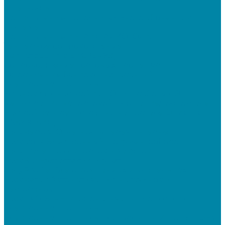
отчетность
Подключение дополнительного абонента в
системе
Подключение к ЕГАИС АЛКОГОЛЬ
Тендерное сопровождение
Регистрация в ЕИС (ЕРУЗ)
Сопровождение торговых процедур
Оформление банковских гарантий
Электронная подпись
Установка и настройка ПО для работы с ЭП
Регистрация на торговой площадке/госпортале
Настройка и регистрация на портале ФГИС ЦС
SABY (СБИС)
SabyReport: Отчетность через интернет
SabyDocs: Электронный документооборот
SabyTrade: Поиск торгов и закупок
SabyBu: Бухгалтерия и учет
SabyProfile: Всё о компаниях и владельцах
SabyRetail: Автоматизация магазинов и
ресторанов
SabyTMS: ЭтРН и автоматизация логистики
Электронная подпись
Электронная подпись для юрлиц и ИП от УЦ ФНС