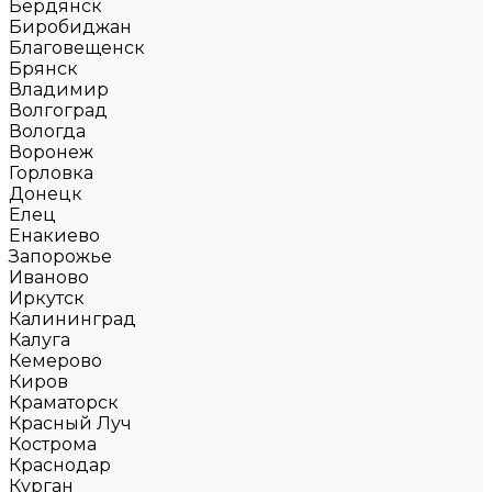
Бердянск
Биробиджан
Благовещенск
Брянск
Владимир
Волгоград
Вологда
Воронеж
Горловка
Донецк
Елец
Енакиево
Запорожье
Иваново
Иркутск
Калининград
Калуга
Кемерово
Киров
Краматорск
Красный Луч
Кострома
Краснодар
Курган